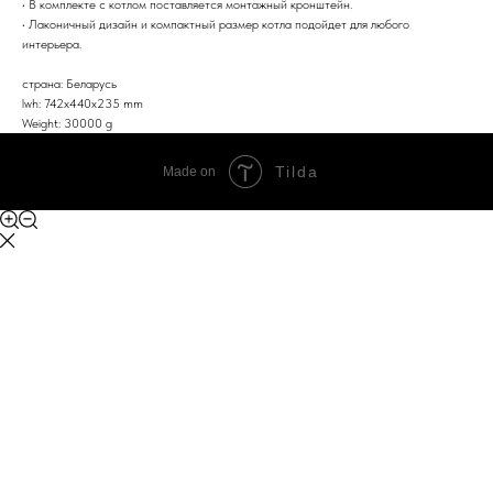
• В комплекте с котлом поставляется монтажный кронштейн.
• Лаконичный дизайн и компактный размер котла подойдет для любого
интерьера.
страна: Беларусь
lwh: 742x440x235 mm
Weight: 30000 g
Tilda
Made on