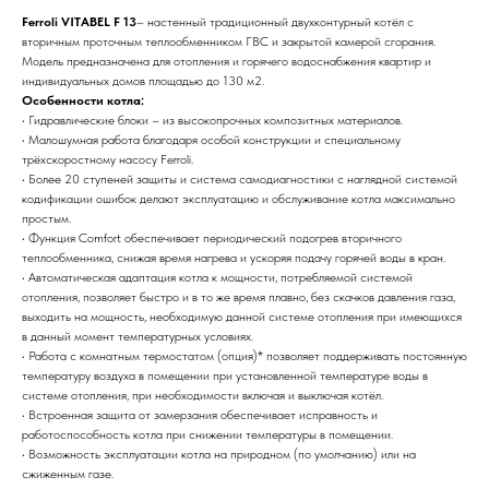
Ferroli VITABEL F 13
– настенный традиционный двухконтурный котёл с
вторичным проточным теплообменником ГВС и закрытой камерой сгорания.
Модель предназначена для отопления и горячего водоснабжения квартир и
индивидуальных домов площадью до 130 м2.
Особенности котла:
• Гидравлические блоки – из высокопрочных композитных материалов.
• Малошумная работа благодаря особой конструкции и специальному
трёхскоростному насосу Ferroli.
• Более 20 ступеней защиты и система самодиагностики с наглядной системой
кодификации ошибок делают эксплуатацию и обслуживание котла максимально
простым.
• Функция Comfort обеспечивает периодический подогрев вторичного
теплообменника, снижая время нагрева и ускоряя подачу горячей воды в кран.
• Автоматическая адаптация котла к мощности, потребляемой системой
отопления, позволяет быстро и в то же время плавно, без скачков давления газа,
выходить на мощность, необходимую данной системе отопления при имеющихся
в данный момент температурных условиях.
• Работа с комнатным термостатом (опция)* позволяет поддерживать постоянную
температуру воздуха в помещении при установленной температуре воды в
системе отопления, при необходимости включая и выключая котёл.
• Встроенная защита от замерзания обеспечивает исправность и
работоспособность котла при снижении температуры в помещении.
• Возможность эксплуатации котла на природном (по умолчанию) или на
сжиженным газе.