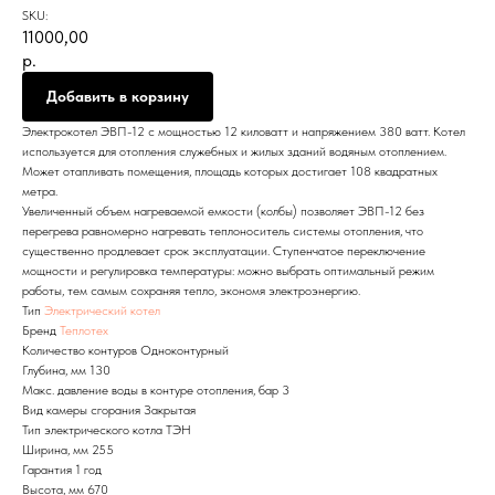
SKU:
11000,00
р.
Добавить в корзину
Электрокотел ЭВП-12 с мощностью 12 киловатт и напряжением 380 ватт. Котел
используется для отопления служебных и жилых зданий водяным отоплением.
Может отапливать помещения, площадь которых достигает 108 квадратных
метра.
Увеличенный объем нагреваемой емкости (колбы) позволяет ЭВП-12 без
перегрева равномерно нагревать теплоноситель системы отопления, что
существенно продлевает срок эксплуатации. Ступенчатое переключение
мощности и регулировка температуры: можно выбрать оптимальный режим
работы, тем самым сохраняя тепло, экономя электроэнергию.
Тип
Электрический котел
Бренд
Теплотех
Количество контуров Одноконтурный
Глубина, мм 130
Макс. давление воды в контуре отопления, бар 3
Вид камеры сгорания Закрытая
Тип электрического котла ТЭН
Ширина, мм 255
Гарантия 1 год
Высота, мм 670