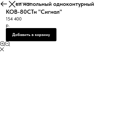
Котел напольный одноконтурный
Вернуться к каталогу
КОВ-80СТн "Сигнал"
154 400
р.
Добавить в корзину