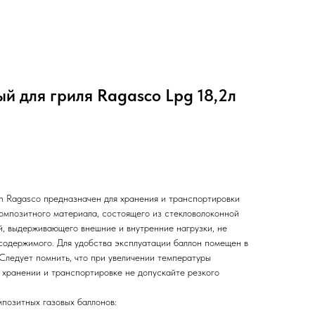
й для гриля Ragasco Lpg 18,2л
n Ragasco предназначен для хранения и транспортировки
композитного материала, состоящего из стекловолоконной
й, выдерживающего внешние и внутренние нагрузки, не
содержимого. Для удобства эксплуатации баллон помещен в
 Следует помнить, что при увеличении температуры
 хранении и транспортировке не допускайте резкого
позитных газовых баллонов: