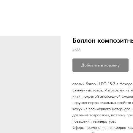
Баллон композитны
SKU:
Добавить в корзину
азовый баллон LPG 18.2 л Hexago
сжиженных газов. Изготовлен из 
нити, покрытой эпоксидной смоло
нарушая первоначальных свойств 
кожух из полимерного материала.
давление возрастает, поэтому при
повышения температуры.
Сферы применения полимерно-ком