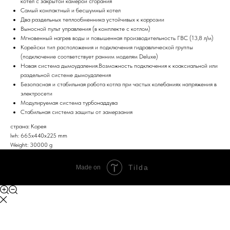
котел с закрытой камерой сгорания
Самый компактный и бесшумный котел
Два раздельных теплообменника устойчивых к коррозии
Выносной пульт управления (в комплекте с котлом)
Мгновенный нагрев воды и повышенная производительность ГВС (13,8 л/м)
Корейски тип расположения и подключения гидравлической группы
(подключение соответствует ранним моделям Deluxe)
Новая система дымоудаления.Возможность подключения к коаксиальной или
раздельной системе дымоудаления
Безопасная и стабильная работа котла при частых колебаниях напряжения в
электросети
Модулируемая система турбонаддува
Стабильная система защиты от замерзания
страна: Корея
lwh: 665x440x225 mm
Weight: 30000 g
Tilda
Made on