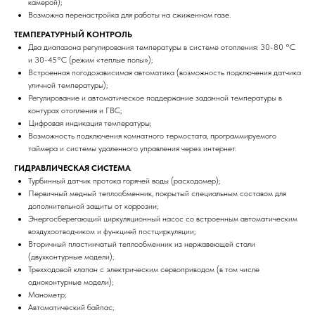
камерой);
Возможна перенастройка для работы на сжиженном газе.
ТЕМПЕРАТУРНЫЙ КОНТРОЛЬ
Два диапазона регулирования температуры в системе отопления: 30-80 °С
и 30-45°С (режим «теплые полы»);
Встроенная погодозависимая автоматика (возможность подключения датчика
уличной температуры);
Регулирование и автоматическое поддержание заданной температуры в
контурах отопления и ГВС;
Цифровая индикация температуры;
Возможность подключения комнатного термостата, программируемого
таймера и системы удаленного управления через интернет.
ГИДРАВЛИЧЕСКАЯ СИСТЕМА
Турбинный датчик протока горячей воды (расходомер);
Первичный медный теплообменник, покрытый специальным составом для
дополнительной защиты от коррозии;
Энергосберегающий циркуляционный насос со встроенным автоматическим
воздухоотводчиком и функцией постциркуляции;
Вторичный пластинчатый теплообменник из нержавеющей стали
(двухконтурные модели);
Трехходовой клапан с электрическим сервоприводом (в том числе
одноконтурные модели);
Манометр;
Автоматический байпас;